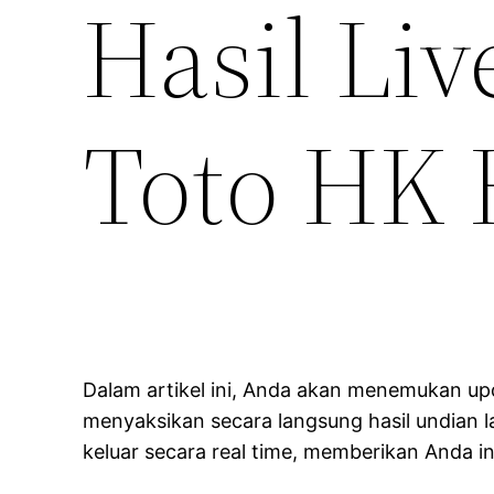
Hasil Li
Toto HK 
Dalam artikel ini, Anda akan menemukan upd
menyaksikan secara langsung hasil undian 
keluar secara real time, memberikan Anda i