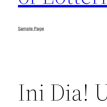
Sample Page
Ini Dia! 