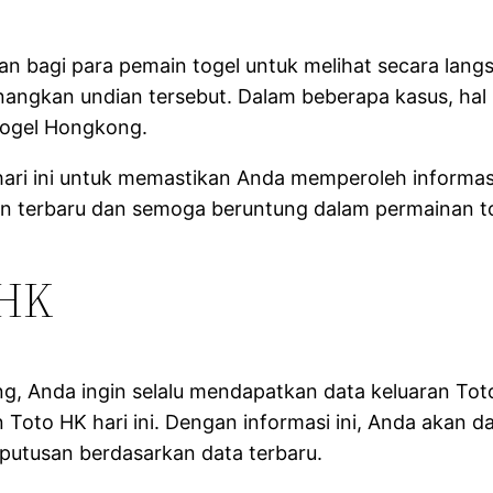
an bagi para pemain togel untuk melihat secara lan
gkan undian tersebut. Dalam beberapa kasus, hal 
 togel Hongkong.
hari ini untuk memastikan Anda memperoleh informasi
n terbaru dan semoga beruntung dalam permainan tog
 HK
g, Anda ingin selalu mendapatkan data keluaran Toto
an Toto HK hari ini. Dengan informasi ini, Anda akan
utusan berdasarkan data terbaru.