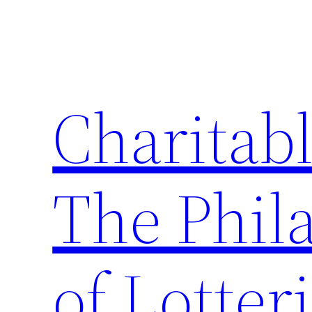
Skip
to
content
Charitab
The Phil
of Lotter