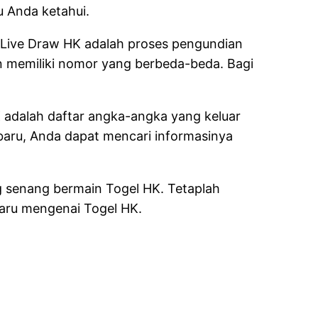
u Anda ketahui.
Live Draw HK adalah proses pengundian
n memiliki nomor yang berbeda-beda. Bagi
K adalah daftar angka-angka yang keluar
baru, Anda dapat mencari informasinya
ng senang bermain Togel HK. Tetaplah
baru mengenai Togel HK.