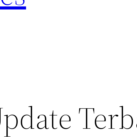
Update Ter