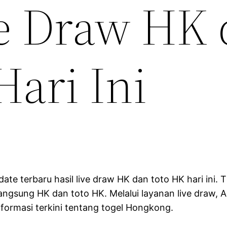
ve Draw HK
Hari Ini
ate terbaru hasil live draw HK dan toto HK hari ini.
langsung HK dan toto HK. Melalui layanan live draw
nformasi terkini tentang togel Hongkong.